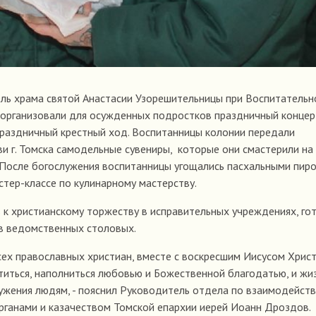
ель храма святой Анастасии Узорешительницы при Воспитательн
организовали для осужденных подростков праздничный концер
праздничный крестный ход. Воспитанницы колонии передали
и г. Томска самодельные сувениры, которые они смастерили на
 После богослужения воспитанницы угощались пасхальными пиро
стер-классе по кулинарному мастерству.
к христианскому торжеству в исправительных учреждениях, го
и в ведомственных столовых.
сех православных христиан, вместе с воскресшим Иисусом Хрис
иться, наполниться любовью и Божественной благодатью, и жи
лужения людям, - пояснил Руководитель отдела по взаимодейств
ганами и казачеством Томской епархии иерей Иоанн Дроздов.