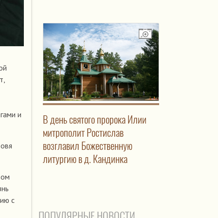
ой
т,
гами и
В день святого пророка Илии
митрополит Ростислав
возглавил Божественную
товя
литургию в д. Кандинка
том
знь
ию с
ПОПУЛЯРНЫЕ НОВОСТИ