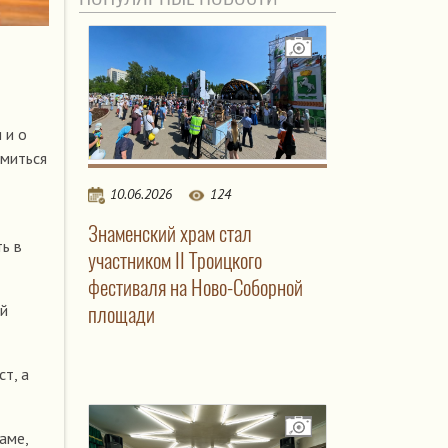
 и о
омиться
10.06.2026
124
Знаменский храм стал
ь в
участником II Троицкого
фестиваля на Ново-Соборной
ой
площади
т, а
аме,