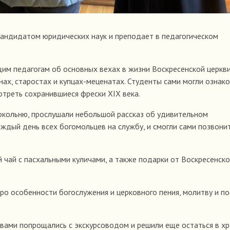
кандидатом юридических наук и преподает в педагогическом
им педагогам об основных вехах в жизни Воскресенской церкви
нах, старостах и купцах-меценатах. Студенты сами могли ознак
отреть сохранившиеся фрески XIX века.
окольню, прослушали небольшой рассказ об удивительном
ждый день всех богомольцев на службу, и смогли сами позвонит
й чай с пасхальными куличами, а также подарки от Воскресенск
о особенности богослужения и церковного пения, молитву и пос
вами попрощались с экскурсоводом и решили еще остаться в хр