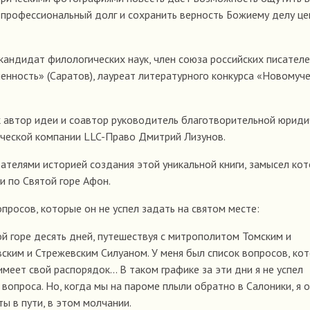
 профессиональный долг и сохранить верность Божиему делу ц
кандидат филологических наук, член союза российских писателе
нность» (Саратов), лауреат литературного конкурса «Новомуче
ак автор идеи и соавтор руководитель благотворительной юрид
ической компании LLC-Право Дмитрий Лизунов.
тателями историей создания этой уникальной книги, замысел ко
и по Святой горе Афон.
просов, которые он не успел задать на святом месте:
ой горе десять дней, путешествуя с митрополитом Томским и
ким и Стрежевским Силуаном. У меня был список вопросов, кот
меет свой распорядок... В таком графике за эти дни я не успел
 вопроса. Но, когда мы на пароме плыли обратно в Салоники, я 
ты в пути, в этом молчании.