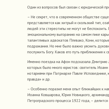
Один из вопросов был связан с юридической п
– Не секрет, что в современном обществе суще
представляется как хитрый и скользкий тип, о
людей эти стереотипы не могут не беспокоить. 
эмоциональному выгоранию на самом пике карье
талантливых адвокатов Плевако, Кони, которы
подражания. Но мне было важно уяснить духовн
послужить Богу. Каков его путь приближения к 
Именно поездка на Афон подсказала Дмитрию Ли
которых было много юристов: святитель Иоанн 
нотариями при Патриархе Павле Исповеднике, 
правда» и др.
– Особенно поразил меня опыт ближайших к на
Иоанна Ковшарова, Юрия Новицкого, архимандр
Петроградского процесса 1922 года, – делится