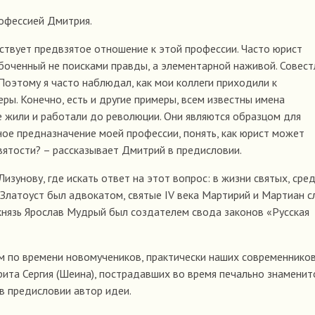
рофессией Дмитрия.
ствует предвзятое отношение к этой профессии. Часто юрист
забоченный не поисками правды, а элементарной наживой. Совес
Поэтому я часто наблюдал, как мои коллеги приходили к
ры. Конечно, есть и другие примеры, всем известны имена
е жили и работали до революции. Они являются образцом для
ое предназначение моей профессии, понять, как юрист может
святости? – рассказывает Дмитрий в предисловии.
зунову, где искать ответ на этот вопрос: в жизни святых, сре
Златоуст был адвокатом, святые IV века Мартирий и Мартиан 
князь Ярослав Мудрый был создателем свода законов «Русская
м по времени новомучеников, практически наших современников
ита Сергия (Шеина), пострадавших во время печально знаменит
 в предисловии автор идеи.