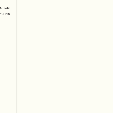
ствия.
ужению