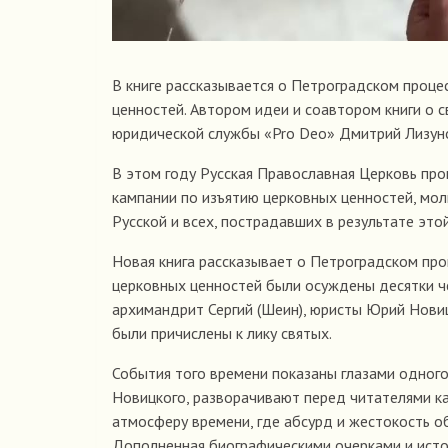
В книге рассказывается о Петроградском проце
ценностей. Автором идеи и соавтором книги о 
юридической службы «Pro Deo» Дмитрий Лизун
В этом году Русская Православная Церковь пр
кампании по изъятию церковных ценностей, мо
Русской и всех, пострадавших в результате это
Новая книга рассказывает о Петроградском проц
церковных ценностей были осуждены десятки че
архимандрит Сергий (Шеин), юристы Юрий Новиц
были причислены к лику святых.
События того времени показаны глазами одного
Новицкого, разворачивают перед читателями ка
атмосферу времени, где абсурд и жестокость 
Дополненная биографическими очерками и ист