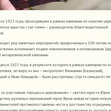
ссе 1922 года, проходившем в рамках кампании по изъятию цер
святых юристах стал томич – руководитель благотворительной
ов.
оводит ряд памятных мероприятий, приуроченных к 100-летию н
литвенно вспоминает подвиг новомучеников и исповедников Це
й антирелигиозной кампании.
ессе 1922 года, в результате которого в рамках кампании по и
ловек, четверо из них – митрополит Вениамин (Казанский),
кий и Иван Ковшаров – были расстреляны. Спустя семьдесят ле
 из участников «процесса церковников» – святого юриста Юрия
ртину духовных переживаний героя. Яркая живая история погру
обвинителей противопоставлены чести и достоинству осужденны
орическими фотографиями повесть дает возможность ощутить 