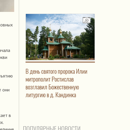
ковных
ачала
ркви
В день святого пророка Илии
зъятию
митрополит Ростислав
возглавил Божественную
т они
литургию в д. Кандинка
жает в
х.
ПОПУЛЯРНЫЕ НОВОСТИ
величие