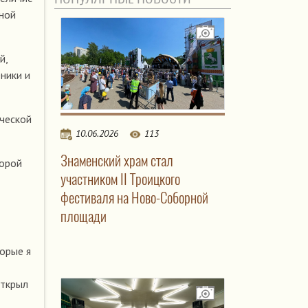
еной
й,
ники и
ической
10.06.2026
113
Знаменский храм стал
торой
участником II Троицкого
фестиваля на Ново-Соборной
площади
орые я
открыл