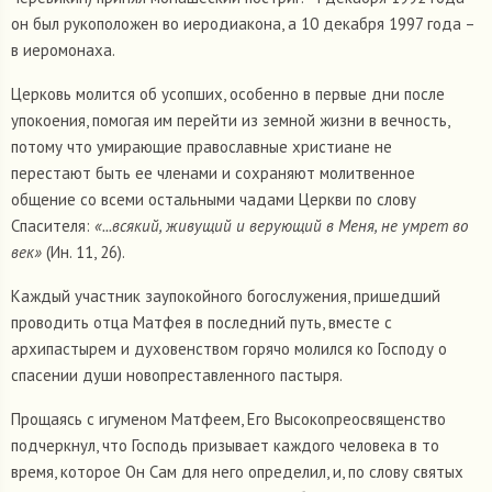
он был рукоположен во иеродиакона, а 10 декабря 1997 года –
в иеромонаха.
Церковь молится об усопших, особенно в первые дни после
упокоения, помогая им перейти из земной жизни в вечность,
потому что умирающие православные христиане не
перестают быть ее членами и сохраняют молитвенное
общение со всеми остальными чадами Церкви по слову
Спасителя:
«...всякий, живущий и верующий в Меня, не умрет во
век»
(Ин. 11, 26).
Каждый участник заупокойного богослужения, пришедший
проводить отца Матфея в последний путь, вместе с
архипастырем и духовенством горячо молился ко Господу о
спасении души новопреставленного пастыря.
Прощаясь с игуменом Матфеем, Его Высокопреосвященство
подчеркнул, что Господь призывает каждого человека в то
время, которое Он Сам для него определил, и, по слову святых