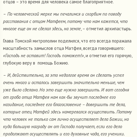
отцов – это время для человека самое благоприятное.
–
По человеческой мерке мы печалимся и скорбим по поводу
расставания с отцом Матфеем, потому что нам кажется, что
многое еще он не сделал здесь, на земле
, – отметил архипастырь.
Глава Томской митрополии поделился, что его всегда поражала
масштабность замыслов отца Матфея, всегда говорившего:
«Господь не оставит! Господь поможет!»
, и отметил его горячую,
глубокую веру в помощь Божию.
–
И, действительно, за это недолгое время он сделать успел
очень много и осталось завершить значительно меньше, чем
уже было сделано. Но это еще нужно завершить. И вот сегодня
от гроба отца Матфея нам как-бы звучит последнее его
назидание, последнее его благословение – довершить те дела,
которые отец Матфей здесь намеревался осуществить. Потому
что человек не только сам лично осуществляет дела Божии, но
куда большую награду он от Господа получает, если его дело
продолжают осуществлять и его духовные чада, его ученики.