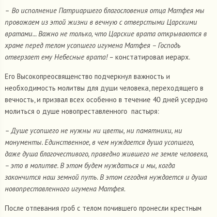
–
Во исполнение Патриаршего благословения отца Матфея мы
провожаем из этой жизни в вечную с отверстыми Царскими
вратами... Важно не только, что Царские врата открываются в
храме перед телом усопшего игумена Матфея – Господь
отверзает ему Небесные врата!
– констатировал иерарх.
Его Высокопреосвященство подчеркнул важность и
необходимость молитвы для души человека, переходящего в
вечность, и призвал всех особенно в течение 40 дней усердно
молиться о душе новопреставленного пастыря:
–
Душе усопшего не нужны ни цветы, ни памятники, ни
монументы. Единственное, в чем нуждается душа усопшего,
даже душа благочестивого, праведно жившего не земле человека,
– это в молитве. В этом будем нуждаться и мы, когда
закончится наш земной путь. В этом сегодня нуждается и душа
новопреставленного игумена Матфея.
После отпевания гроб с телом почившего пронесли крестным