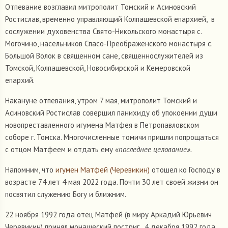
Отпевание возглавил митрополит Томский и Асиновский
Ростислав, временно управляющий Колпашевской епархией, в
сослужении духовенства Свято-Никольского монастыря с.
Могочино, насельников Спасо-Преображенского монастыря с.
Большой Волок в священном сане, священнослужителей из
Томской, Колпашевской, Новосибирской и Кемеровской
епархий.
Накануне отпевания, утром 7 мая, митрополит Томский и
Асиновский Ростислав совершил панихиду об упокоении души
новопреставленного игумена Матфея в Петропавловском
соборе г. Томска. Многочисленные томичи пришли попрощаться
с отцом Матфеем и отдать ему
«последнее целование».
Напомним, что
игумен Матфей (Черевикин)
отошел ко Господу в
возрасте 74 лет 4 мая 2022 года. Почти 30 лет своей жизни он
посвятил служению Богу и ближним.
22 ноября 1992 года отец Матфей (в миру Аркадий Юрьевич
Черевикин) принял монашеский постриг. 4 декабря 1992 года