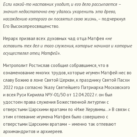
Если какой-то наставник уходит, и его дело рассыпается –
значит недостаточно ему удалось укоренить это древо,
насаждению которого он посвятил свою жизнь
, – подчеркнул
Его Высокопреосвященство.
Иерарх призвал всех духовных чад отца Матфея
«не
оставить тех дел и того служения, которые начинал и которые
осуществлял отец Матфей».
Митрополит Ростислав сообщил собравшимся, что в
ознаменование многих трудов, которые игумен Матфей нес во
славу Божию в лоне Святой Церкви, к празднику Святой Пасхи
2022 года согласно Указу Святейшего Патриарха Московского
и всея Руси Кирилла №У-01/30 от 12.04.2022 г. он был
удостоен права служения Божественной литургии с
отверстыми Царскими вратами по «Иже Херувимы...» В связи с
этим отпевание игумена Матфея было совершено с
отверстыми Царскими вратами – именно так отпевают
архимандритов и архиереев.