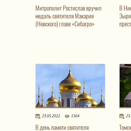
Митрополит Ростислав вручил
В Ник
медаль святителя Макария
Зыря
(Невского) главе «Сибагро»
прес
23.05.2022
1564
23
В день памяти святителя
Томс