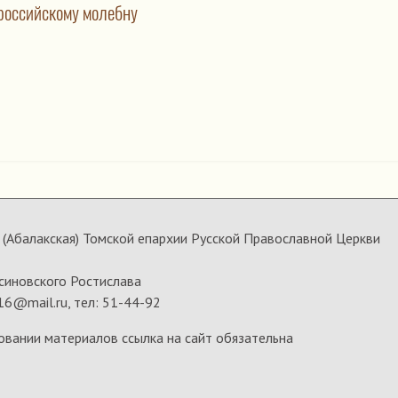
ероссийскому молебну
(Абалакская) Томской епархии Русской Православной Церкви
синовского Ростислава
16@mail.ru, тел: 51-44-92
овании материалов ссылка на сайт обязательна