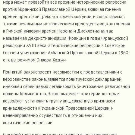
мера может превзойти все прежние исторические репрессии
против Украинской Православной Церкви, включая гонения
времен Брестской греко-католической унии, и сопоставима с
такими печальными историческими прецедентами, как гонения
в Римской империи времен Нерона и Диоклетиана, так
называемая дехристианизация Франции в годы Французской
революции XVIII века, атеистические репрессии в Советском
Союзе и уничтожение Албанской Православной Церкви в 1960-
е годы режимом Энвера Ходжи.
Принятый законопроект несовместим с представлениями о
верховенстве закона, является политической декларацией,
имеющей своей целью легализовать уничтожение религиозной
общины большинства. Закон выделяет критерии, которые
позволяют установить группу лиц, связанную признаком
принадлежности к Украинской Православной Церкви, и
целенаправленно осуществлять в отношении них
политические репрессии.
С особой горечью приходится отмечать негативную роль