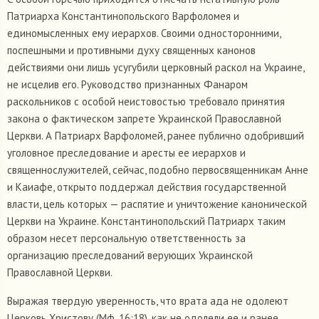
Патриарха Константинопольского Варфоломея и
единомысленных ему иерархов. Своими односторонними,
поспешными и противными духу священных канонов
действиями они лишь усугубили церковный раскол на Украине,
не исцелив его. Руководство признанных Фанаром
раскольников с особой неистовостью требовало принятия
закона о фактическом запрете Украинской Православной
Церкви. А Патриарх Варфоломей, ранее публично одобривший
уголовное преследование и аресты ее иерархов и
священнослужителей, сейчас, подобно первосвященникам Анне
и Каиафе, открыто поддержал действия государственной
власти, цель которых — распятие и уничтожение канонической
Церкви на Украине. Константинопольский Патриарх таким
образом несет персональную ответственность за
организацию преследований верующих Украинской
Православной Церкви.
Выражая твердую уверенность, что врата ада не одолеют
Церковь Христову (Мф. 16:18), как не одолели ее и ранее