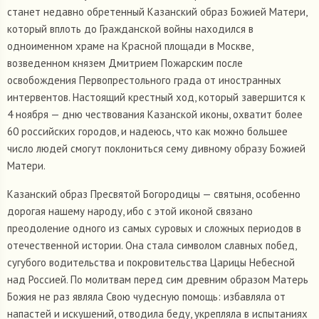
станет недавно обретенный Казанский образ Божией Матери,
который вплоть до Гражданской войны находился в
одноименном храме на Красной площади в Москве,
возведенном князем Дмитрием Пожарским после
освобождения Первопрестольного града от иностранных
интервентов. Настоящий крестный ход, который завершится к
4 ноября — дню чествования Казанской иконы, охватит более
60 российских городов, и надеюсь, что как можно большее
число людей смогут поклониться сему дивному образу Божией
Матери.
Казанский образ Пресвятой Богородицы — святыня, особенно
дорогая нашему народу, ибо с этой иконой связано
преодоление одного из самых суровых и сложных периодов в
отечественной истории. Она стала символом славных побед,
сугубого водительства и покровительства Царицы Небесной
над Россией. По молитвам перед сим древним образом Матерь
Божия не раз являла Свою чудесную помощь: избавляла от
напастей и искушений, отводила беду, укрепляла в испытаниях