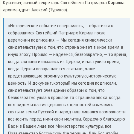
Куксевич; личный секретарь Святейшего Патриарха Кирилла
архимандрит Алексий (Туриков).
«Историческое событие совершилось, — обратился к
собравшимся Святейший Патриарх Кирилл после
церемонии подписания. — Мы сегодня символически
свидетельствуем о том, что страна живет в иное время, в
иную эпоху. Прошло — надеемся, безвозвратно, — то время,
когда святыни изымались из Церкви, и наступило время,
когда Церкви возвращаются святыни, даже
представляющие огромную культурную, историческую
ценность. И документ, который мы сегодня подписали,
свидетельствует очевидным образом о том, что
безвозвратно ушла в прошлое та страшная эпоха, когда
под видом изъятия церковных ценностей изымались
святыни земли Русской и народ наш лишался возможности
возносить перед ними свои молитвы. Сердечно благодарю
Вас и в Вашем лице все Министерство культуры, все
Правительство Российской Федерации. Дай Бог, чтобы