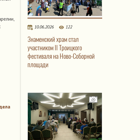
арелии,
х
10.06.2026
122
Знаменский храм стал
участником II Троицкого
фестиваля на Ново-Соборной
площади
дела