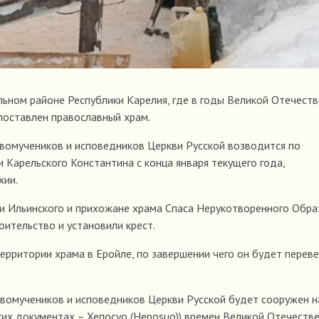
ьном районе Республики Карелия, где в годы Великой Отечест
 поставлен православный храм.
вомучеников и исповедников Церкви Русской возводится по
Карельского Константина с конца января текущего года,
хии.
ли Ильинского и прихожане храма Спаса Нерукотворенного Обра
ительство и установили крест.
ерритории храма в Еройле, по завершении чего он будет переве
новомучеников и исповедников Церкви Русской будет сооружен н
ких документах – Хепосуо (Heposuo)) времен Великой Отечеств