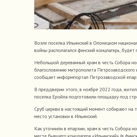
Возле поселка Ильинский в Олонецком национал
войны располагался финский концлагерь, будет
Небольшой деревянный храм в честь Собора но
благословению митрополита Петрозаводского и 
сообщает информпортал Петрозаводской епар
В преддверии этого, в ноябре 2022 года, жите
поселка Еройла подготовили площадку под стро
Сруб церкви в настоящий момент собирают на т
место установки в Ильинский.
Как уточнили в епархии, храм в честь Собора 
месте бывшего концлагеря «Ильинский» (в финс