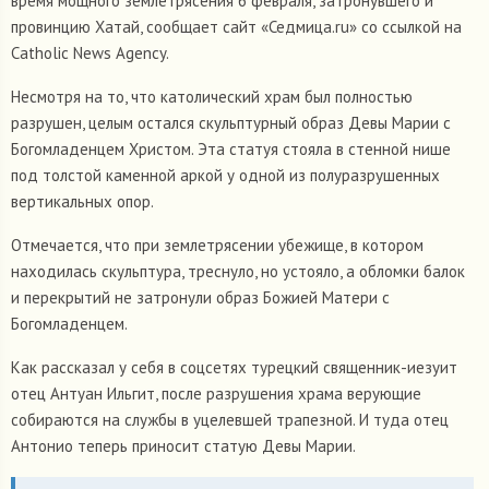
время мощного землетрясения 6 февраля, затронувшего и
провинцию Хатай, сообщает сайт «Седмица.ru» со ссылкой на
Catholic News Agency.
Несмотря на то, что католический храм был полностью
разрушен, целым остался скульптурный образ Девы Марии с
Богомладенцем Христом. Эта статуя стояла в стенной нише
под толстой каменной аркой у одной из полуразрушенных
вертикальных опор.
Отмечается, что при землетрясении убежище, в котором
находилась скульптура, треснуло, но устояло, а обломки балок
и перекрытий не затронули образ Божией Матери с
Богомладенцем.
Как рассказал у себя в соцсетях турецкий священник-иезуит
отец Антуан Ильгит, после разрушения храма верующие
собираются на службы в уцелевшей трапезной. И туда отец
Антонио теперь приносит статую Девы Марии.