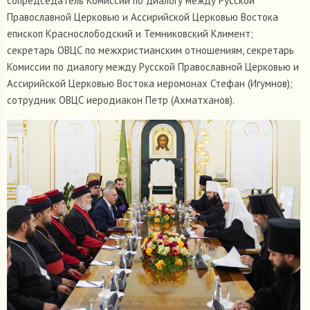
сопредседатель Комиссии по диалогу между Русской
Православной Церковью и Ассирийской Церковью Востока
епископ Краснослободский и Темниковский Климент;
секретарь ОВЦС по межхристианским отношениям, секретарь
Комиссии по диалогу между Русской Православной Церковью и
Ассирийской Церковью Востока иеромонах Стефан (Игумнов);
сотрудник ОВЦС иеродиакон Петр (Ахматханов).