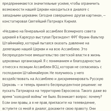
предпринимаются значительные усилия, чтобы ограничить
возможности нашей Церкви находиться в диалоге с
западными церквами. Сегодня совершенно другая картина», —
констатировал Святейший Патриарх Кирилл.
«Недавно на Генеральной ассамблее Всемирного совета
церквей в Карлсруэ выступал Президент ФРГ Франк-Вальтер
Штайнмайер, который пытался оказать давление на
делегацию нашей Церкви и на всю Ассамблею. Это
беспрецедентное вмешательство светской власти в жизнь
церковных организаций. Я с пониманием и благодарностью
отнесся к позиции Ассамблеи ВСЦ, которая не согласилась с
господином Штайнмайером. Не получилось у него
воздействовать на Ассамблею и дискриминировать Русскую
Церковь — и теперь принято беспрецедентное решение: не
пускать Патриарха на территорию Евросоюза. Такого даже во
время "холодной войны" не было. Возникает вопрос: почему?
Если они правы, а я не прав, пригласите на телевидение,
вступите со мной в диалог, докажите свою правоту. Они