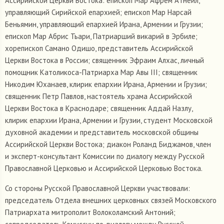
Ассирийской Церкви Востока: епископ Мар Афрем Атнейл,
управляющий Сирийской епархией; епископ Мар Нарсай
Беньямин, управляющий епархией Ирана, Армении и Грузии;
епископ Мар Абрис Тьари, Патриарший викарий в Эрбиле;
хорепископ Самано Одишо, представитель Ассирийской
Церкви Востока в России; священник Эфраим Алхас, личный
помощник Католикоса-Патриарха Мар Авы III; священник
Никодим Юханаев, клирик епархии Ирана, Армении и Грузии;
священник Петр Павлов, настоятель храма Ассирийской
Церкви Востока в Краснодаре; священник Аддай Назлу,
клирик епархии Ирана, Армении и Грузии, студент Московской
духовной академии и представитель московской общины
Ассирийской Церкви Востока; диакон Роланд Биджамов, член
и эксперт-консультант Комиссии по диалогу между Русской
Православной Церковью и Ассирийской Церковью Востока.
Со стороны Русской Православной Церкви участвовали:
председатель Отдела внешних церковных связей Московского
Патриархата митрополит Волоколамский Антоний;