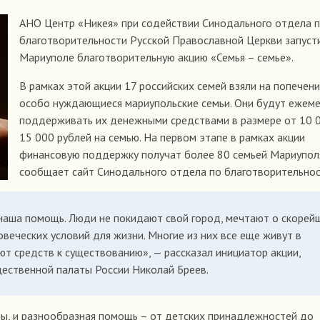
АНО Центр «Никея» при содействии Синодального отдела 
благотворительности Русской Православной Церкви запуст
Мариуполе благотворительную акцию «Семья – семье».
В рамках этой акции 17 российских семей взяли на попечен
особо нуждающиеся мариупольские семьи. Они будут ежем
поддерживать их денежными средствами в размере от 10 
15 000 рублей на семью. На первом этапе в рамках акции
финансовую поддержку получат более 80 семьей Мариупол
сообщает сайт Синодального отдела по благотворительнос
наша помощь. Люди не покидают свой город, мечтают о скорей
веческих условий для жизни. Многие из них все еще живут в
т средств к существованию», — рассказал инициатор акции,
щественной палаты России Николай Бреев.
ры, и разнообразная помощь – от детских принадлежностей до