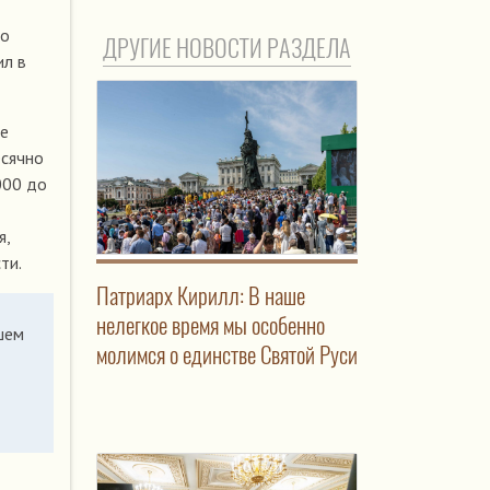
по
ДРУГИЕ НОВОСТИ РАЗДЕЛА
ил в
ие
есячно
000 до
я,
ти.
Патриарх Кирилл: В наше
нелегкое время мы особенно
шем
молимся о единстве Святой Руси