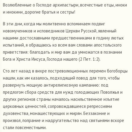
Возлюбленные о Господе архипастыри, всечестные отцы, иноки
и инокини, дорогие братья и сестры!
В эти дни, когда мы молитвенно вспоминаем подвиг
новомучеников и исповедников Церкви Русской, явленный
нашими достославными предшественниками в годину лютых
испытаний, я обращаюсь ко всем вам словами апостольского
приветствия: благодать и мир вам да умножатся в познании
Бога и Христа Иисуса, Господа нашего (2 Пет. 1:2).
Сто лет назад в вихре постреволюционных перемен богоборцы
нашли, как им казалось, подходящий повод для того, чтобы
развернуть мощную антирелигиозную кампанию: под
предлогом сбора средств для нужд голодающих Поволжья и
других регионов страны началось насильственное изъятие
церковных ценностей, сопровождавшееся репрессиями
духовенства, монашествующих и мирян. Беззаконие и
произвол, попрание и надругательство над святынями вскоре
стали повсеместными.