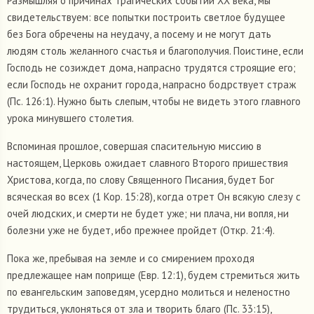
Размышляя о причинах трагических событий XX века, мы
свидетельствуем: все попытки построить светлое будущее
без Бога обречены на неудачу, а посему и не могут дать
людям столь желанного счастья и благополучия. Поистине, если
Господь не созиждет дома, напрасно трудятся строящие его;
если Господь не охранит города, напрасно бодрствует страж
(Пс. 126:1). Нужно быть слепым, чтобы не видеть этого главного
урока минувшего столетия.
Вспоминая прошлое, совершая спасительную миссию в
настоящем, Церковь ожидает славного Второго пришествия
Христова, когда, по слову Священного Писания, будет Бог
всяческая во всех (1 Кор. 15:28), когда отрет Он всякую слезу с
очей людских, и смерти не будет уже; ни плача, ни вопля, ни
болезни уже не будет, ибо прежнее пройдет (Откр. 21:4).
Пока же, пребывая на земле и со смирением проходя
предлежащее нам поприще (Евр. 12:1), будем стремиться жить
по евангельским заповедям, усердно молиться и неленостно
трудиться, уклоняться от зла и творить благо (Пс. 33:15),