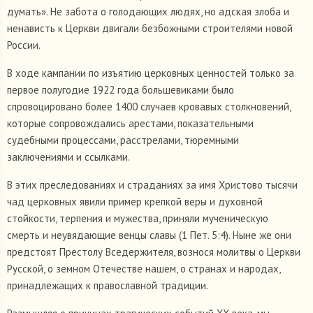
думать». Не забота о голодающих людях, но адская злоба и
ненависть к Церкви двигали безбожными строителями новой
России.
В ходе кампании по изъятию церковных ценностей только за
первое полугодие 1922 года большевиками было
спровоцировано более 1400 случаев кровавых столкновений,
которые сопровождались арестами, показательными
судебными процессами, расстрелами, тюремными
заключениями и ссылками.
В этих преследованиях и страданиях за имя Христово тысячи
чад церковных явили пример крепкой веры и духовной
стойкости, терпения и мужества, приняли мученическую
смерть и неувядающие венцы славы (1 Пет. 5:4). Ныне же они
предстоят Престолу Вседержителя, вознося молитвы о Церкви
Русской, о земном Отечестве нашем, о странах и народах,
принадлежащих к православной традиции.