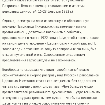
Церкви и карается Ею как святотатство» (Послание
Патриарха Тихона о помощи голодающим и изъятии
церковных ценностей, 15/28 февраля 1922 г.).
Однако, несмотря на ясно изложенную и обоснованную
позицию Патриарха Тихона, насильственные изъятия
продолжились. Достаточно напомнить о событиях,
произошедших в марте 1922 года в Шуе, чтобы понять, какое
на самом деле отношение к Церкви было у новой власти. По
толпе людей, вставших на защиту попираемых святынь, был
открыт пулеметный огонь. Совершенным злодеянием
преследования верующих, увы, не закончились.
Богоборцы не скрывали, что видят своей главной целью
окончательную и скорую расправу над Русской Православной
Церковью. И сегодня, спустя сто лет, нельзя без содрогания
читать страшные строки директивы: «Чем большее число
представителей реакционного духовенства ... удастся нам по
этому поводу расстрелять, тем лучше, ... чтобы на несколько
десятков лет ни о каком сопротивлении они не смели и