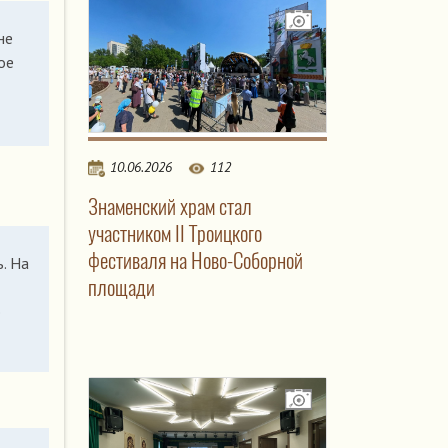
не
ое
10.06.2026
112
Знаменский храм стал
участником II Троицкого
фестиваля на Ново-Соборной
. На
площади
ю