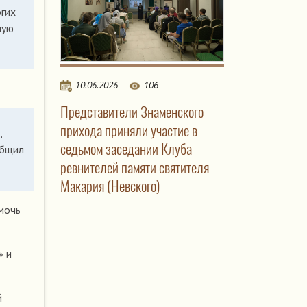
гих
чую
10.06.2026
106
Представители Знаменского
прихода приняли участие в
,
седьмом заседании Клуба
общил
ревнителей памяти святителя
Макария (Невского)
мочь
» и
й