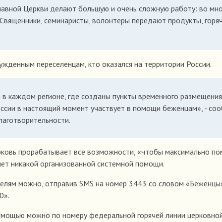
авной Церкви делают большую и очень сложную работу: во мно
Священники, семинаристы, волонтеры передают продукты, горя
жденным переселенцам, кто оказался на территории России.
я в каждом регионе, где созданы пункты временного размещения
оссии в настоящий момент участвует в помощи беженцам», - со
лаготворительности.
ерковь прорабатывает все возможности, «чтобы максимально по
 нет никакой организованной системной помощи.
лям можно, отправив SMS на номер 3443 со словом «Беженцы
0».
омощью можно по номеру федеральной горячей линии церковно