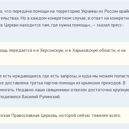
го, что передача помощи на территорию Украины из России край
тельствах. Но в каждом конкретном случае, в ответ на конкретн
в Церкви находится там, где нужна помощь», — сказал пресс-
ощь передается и в Херсонскую, и в Харьковскую области, и на
е есть нуждающиеся, где есть запросы, и куда мы можем попасть
е доставлена третья партия помощи из крымских приходов. В
омогать. Недавно наши священники отвезли достаточно крупну
 поделился Василий Рулинский.
ская Православная Церковь, которой сейчас тяжелее всего.