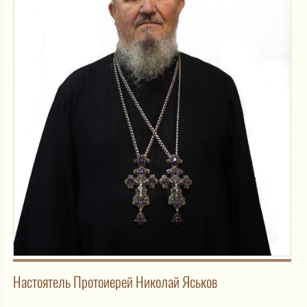
Настоятель Протоиерей Николай Яськов